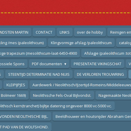
--------------------------------------
NDSTEN MARTIN
CONTACT
LINKS
over de hobby
Reinigen e
ling /mes (paleolithicum)
Klingvormige afslag /paleolithicum
catalo
ige trapezium (mesolithicum-laat-6450-4900
Afslagje (paleolithicum :tot
ossiele Spons
PDF documenten
PRESENTATIE VIKINGSCHAT
V
S
STEENTIJD DETERMINATIE NAD NUIS
DE VERLOREN TROUWRING
KLEIPIJPJES
Aardewerk / Neolithisch/IJzertijd-Romeins/Middeleeuws
m Bolmeer 1669)
Neolithische Fels-Oval Bijlvondst.
Nagemaakte Neolith
ithisch kern(tranchet) bijltje datering ongeveer 8000 vc-5000 vc.
VONDEN NEOLITHISCHE BIJL.
Beeldhouwer en houtsnijder Abraham Gerr
T PAD VAN DE WOLFSHOND.