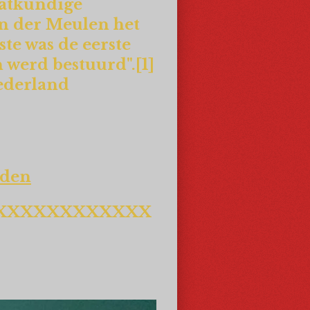
aatkundige
an der Meulen het
te was de eerste
 werd bestuurd".[1]
Nederland
nden
XXXXXXXXXXXX