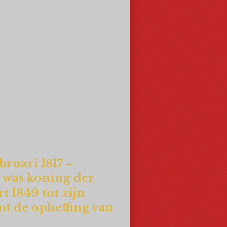
bruari 1817 –
 was koning der
 1849 tot zijn
ot de opheffing van