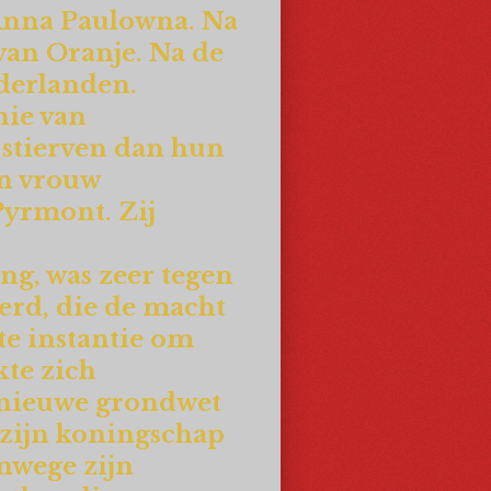
Anna Paulowna. Na
van Oranje. Na de
ederlanden.
hie van
 stierven dan hun
jn vrouw
Pyrmont. Zij
ng, was zeer tegen
erd, die de macht
te instantie om
te zich
e nieuwe grondwet
 zijn koningschap
nwege zijn