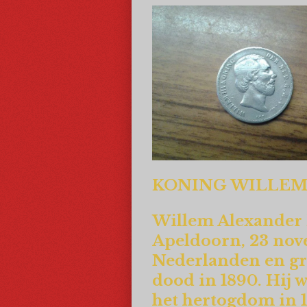
KONING WILLEM 
Willem Alexander P
Apeldoorn, 23 nove
Nederlanden en gr
dood in 1890. Hij 
het hertogdom in 1