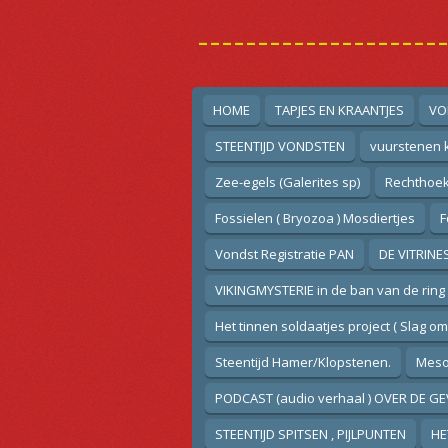
Ga
--------------------
direct
naar
de
hoofdinhoud
HOME
TAPJES EN KRAANTJES
VO
STEENTIJD VONDSTEN
vuurstenen k
Zee-egels (Galerites sp)
Rechthoek
Fossielen ( Bryozoa ) Mosdiertjes
F
Vondst Registratie PAN
DE VITRINE
VIKINGMYSTERIE in de ban van de ring
Het tinnen soldaatjes project ( Slag o
Steentijd Hamer/Klopstenen.
Mesol
PODCAST (audio verhaal ) OVER DE GE
STEENTIJD SPITSEN , PIJLPUNTEN
HE