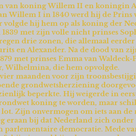
n van koning Willem II en koningin 
an Willem I in 1840 werd hij de Prins 
r volgde hij hem op als koning der N
1839 met zijn volle nicht prinses Sop
egen drie zonen, die allemaal eerder
rits en Alexander. Na de dood van zi
 1879 met prinses Emma van Waldeck-
r, Wilhelmina, die hem opvolgde.
vier maanden voor zijn troonsbestijgi
ijpende grondwetsherziening doorgevo
ienlijk beperkte. Hij weigerde in eers
rondwet koning te worden, maar schik
jn lot. Zijn onvermogen om iets aan d
g eraan bij dat Nederland zich onder
en parlementaire democratie. Mede va