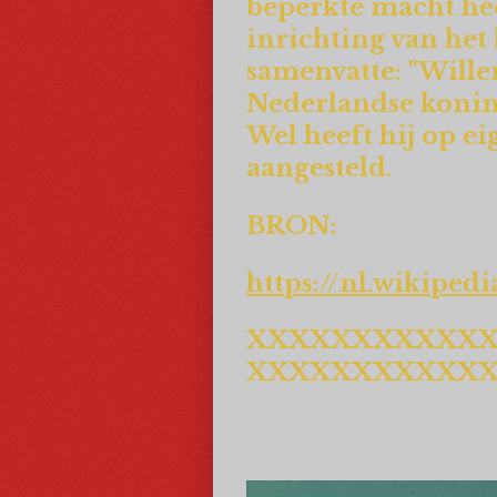
beperkte macht hee
inrichting van het
samenvatte: "Wille
Nederlandse koning
Wel heeft hij op e
aangesteld.
BRON:
https://nl.wikipe
XXXXXXXXXXX
XXXXXXXXXXX