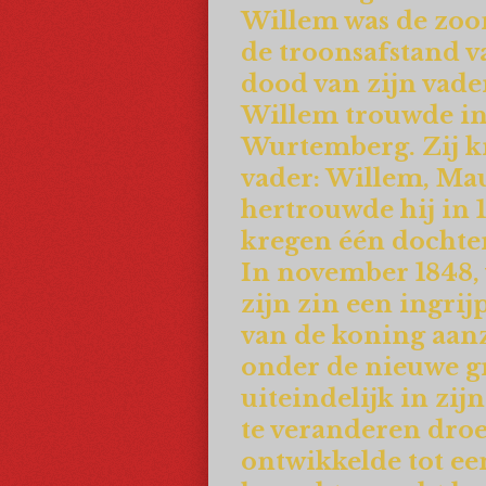
Willem was de zoo
de troonsafstand v
dood van zijn vade
Willem trouwde in 
Wurtemberg. Zij kr
vader: Willem, Mau
hertrouwde hij in
kregen één dochte
In november 1848, 
zijn zin een ingr
van de koning aanz
onder de nieuwe g
uiteindelijk in zi
te veranderen droe
ontwikkelde tot e