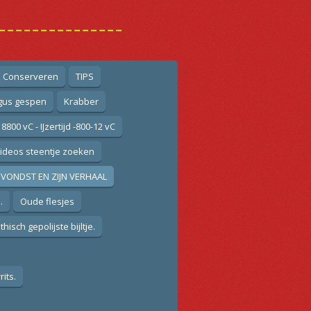
---------------
n Conserveren
TIPS
gus gespen
Krabber
 8800 vC - IJzertijd -800-12 vC
ideos steentje zoeken
VONDST EN ZIJN VERHAAL
.
Oude flesjes
isch gepolijste bijltje.
its.