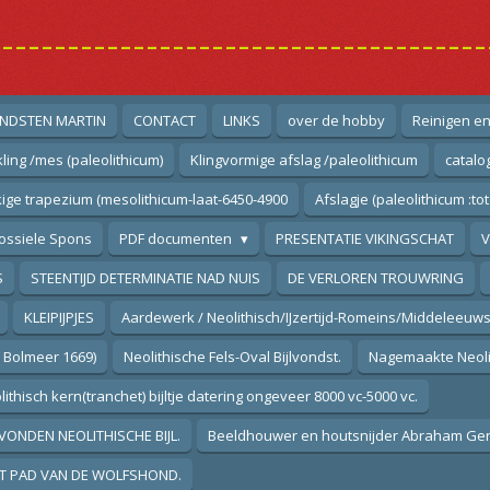
--------------------------------------
NDSTEN MARTIN
CONTACT
LINKS
over de hobby
Reinigen e
ling /mes (paleolithicum)
Klingvormige afslag /paleolithicum
catalo
ige trapezium (mesolithicum-laat-6450-4900
Afslagje (paleolithicum :tot
ossiele Spons
PDF documenten
PRESENTATIE VIKINGSCHAT
V
S
STEENTIJD DETERMINATIE NAD NUIS
DE VERLOREN TROUWRING
KLEIPIJPJES
Aardewerk / Neolithisch/IJzertijd-Romeins/Middeleeuws
m Bolmeer 1669)
Neolithische Fels-Oval Bijlvondst.
Nagemaakte Neolith
ithisch kern(tranchet) bijltje datering ongeveer 8000 vc-5000 vc.
VONDEN NEOLITHISCHE BIJL.
Beeldhouwer en houtsnijder Abraham Gerr
T PAD VAN DE WOLFSHOND.