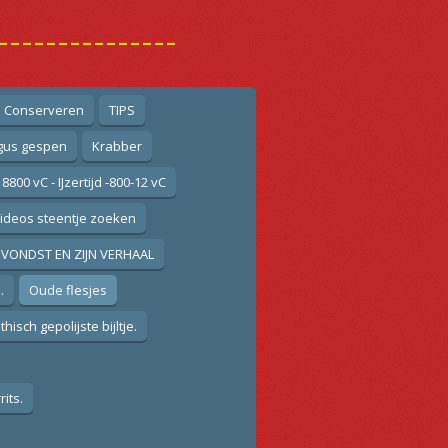
---------------
n Conserveren
TIPS
gus gespen
Krabber
 8800 vC - IJzertijd -800-12 vC
ideos steentje zoeken
VONDST EN ZIJN VERHAAL
.
Oude flesjes
isch gepolijste bijltje.
its.