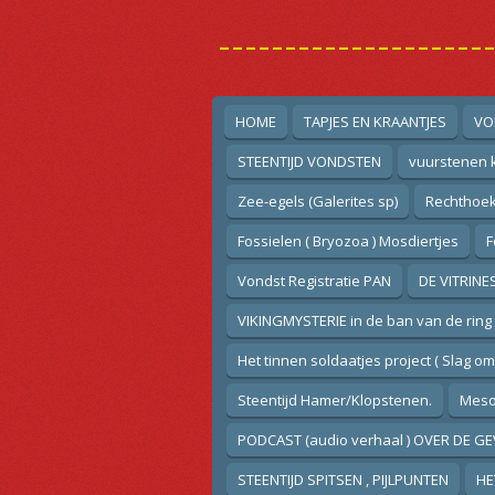
Ga
--------------------
direct
naar
de
hoofdinhoud
HOME
TAPJES EN KRAANTJES
VO
STEENTIJD VONDSTEN
vuurstenen k
Zee-egels (Galerites sp)
Rechthoek
Fossielen ( Bryozoa ) Mosdiertjes
F
Vondst Registratie PAN
DE VITRINE
VIKINGMYSTERIE in de ban van de ring
Het tinnen soldaatjes project ( Slag o
Steentijd Hamer/Klopstenen.
Mesol
PODCAST (audio verhaal ) OVER DE GE
STEENTIJD SPITSEN , PIJLPUNTEN
HE