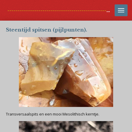
Ga
-------------------------------------------------------------------------
direct
naar
de
Steentijd spitsen (pijlpunten).
hoofdinhoud
Transversaalspits en een mooi Mesolithisch kerntje.