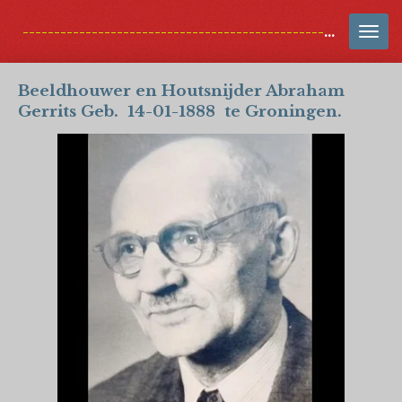
Ga
-------------------------------------------------------------------------
direct
naar
de
Beeldhouwer en Houtsnijder Abraham
hoofdinhoud
Gerrits Geb. 14-01-1888 te Groningen.