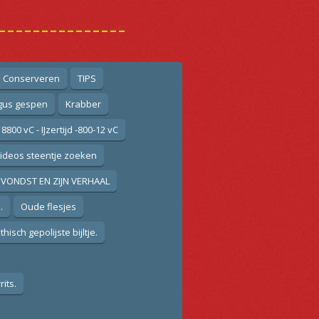
---------------
n Conserveren
TIPS
gus gespen
Krabber
 8800 vC - IJzertijd -800-12 vC
ideos steentje zoeken
VONDST EN ZIJN VERHAAL
.
Oude flesjes
isch gepolijste bijltje.
its.