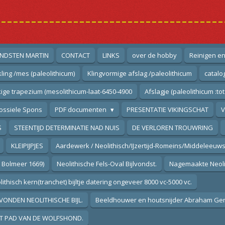
--------------------------------------
NDSTEN MARTIN
CONTACT
LINKS
over de hobby
Reinigen e
ling /mes (paleolithicum)
Klingvormige afslag /paleolithicum
catalo
ige trapezium (mesolithicum-laat-6450-4900
Afslagje (paleolithicum :tot
ossiele Spons
PDF documenten
PRESENTATIE VIKINGSCHAT
V
S
STEENTIJD DETERMINATIE NAD NUIS
DE VERLOREN TROUWRING
KLEIPIJPJES
Aardewerk / Neolithisch/IJzertijd-Romeins/Middeleeuws
m Bolmeer 1669)
Neolithische Fels-Oval Bijlvondst.
Nagemaakte Neolith
ithisch kern(tranchet) bijltje datering ongeveer 8000 vc-5000 vc.
VONDEN NEOLITHISCHE BIJL.
Beeldhouwer en houtsnijder Abraham Gerr
T PAD VAN DE WOLFSHOND.