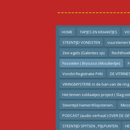
Ga
--------------------
direct
naar
de
hoofdinhoud
HOME
TAPJES EN KRAANTJES
VO
STEENTIJD VONDSTEN
vuurstenen k
Zee-egels (Galerites sp)
Rechthoek
Fossielen ( Bryozoa ) Mosdiertjes
F
Vondst Registratie PAN
DE VITRINE
VIKINGMYSTERIE in de ban van de ring
Het tinnen soldaatjes project ( Slag o
Steentijd Hamer/Klopstenen.
Mesol
PODCAST (audio verhaal ) OVER DE GE
STEENTIJD SPITSEN , PIJLPUNTEN
HE