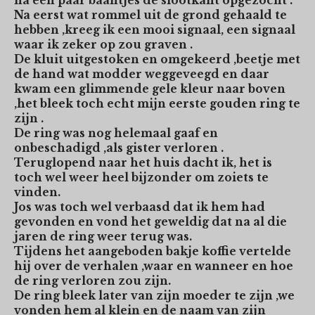
na een paar baantjes de slootkant opgezocht .
Na eerst wat rommel uit de grond gehaald te
hebben ,kreeg ik een mooi signaal, een signaal
waar ik zeker op zou graven .
De kluit uitgestoken en omgekeerd ,beetje met
de hand wat modder weggeveegd en daar
kwam een glimmende gele kleur naar boven
,het bleek toch echt mijn eerste gouden ring te
zijn .
De ring was nog helemaal gaaf en
onbeschadigd ,als gister verloren .
Teruglopend naar het huis dacht ik, het is
toch wel weer heel bijzonder om zoiets te
vinden.
Jos was toch wel verbaasd dat ik hem had
gevonden en vond het geweldig dat na al die
jaren de ring weer terug was.
Tijdens het aangeboden bakje koffie vertelde
hij over de verhalen ,waar en wanneer en hoe
de ring verloren zou zijn.
De ring bleek later van zijn moeder te zijn ,we
vonden hem al klein en de naam van zijn