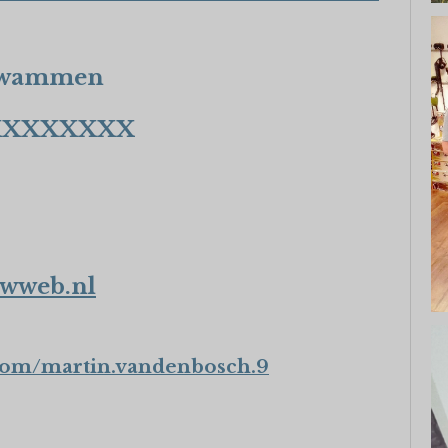
t
e
r
 Zwammen
r
e
XXXXXXXX
n
wweb.nl
com/martin.vandenbosch.9