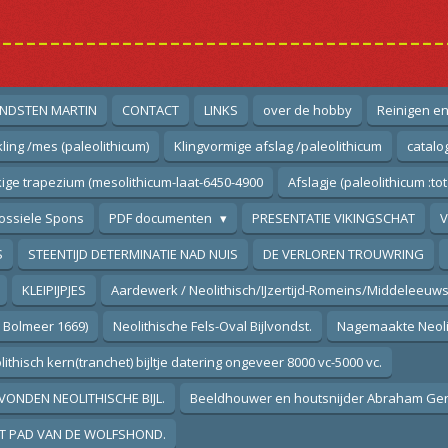
--------------------------------------
NDSTEN MARTIN
CONTACT
LINKS
over de hobby
Reinigen e
ling /mes (paleolithicum)
Klingvormige afslag /paleolithicum
catalo
ige trapezium (mesolithicum-laat-6450-4900
Afslagje (paleolithicum :tot
ossiele Spons
PDF documenten
PRESENTATIE VIKINGSCHAT
V
S
STEENTIJD DETERMINATIE NAD NUIS
DE VERLOREN TROUWRING
KLEIPIJPJES
Aardewerk / Neolithisch/IJzertijd-Romeins/Middeleeuws
m Bolmeer 1669)
Neolithische Fels-Oval Bijlvondst.
Nagemaakte Neolith
ithisch kern(tranchet) bijltje datering ongeveer 8000 vc-5000 vc.
VONDEN NEOLITHISCHE BIJL.
Beeldhouwer en houtsnijder Abraham Gerr
T PAD VAN DE WOLFSHOND.