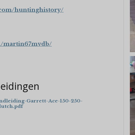
.com/huntinghistory/
om/martin67mvdb/
leidingen
ndleiding-Garrett-Ace-150-250-
dutch.pdf