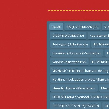
Ga
--------------------
direct
naar
de
hoofdinhoud
HOME
TAPJES EN KRAANTJES
VO
STEENTIJD VONDSTEN
vuurstenen k
Zee-egels (Galerites sp)
Rechthoek
Fossielen ( Bryozoa ) Mosdiertjes
F
Vondst Registratie PAN
DE VITRINE
VIKINGMYSTERIE in de ban van de ring
Het tinnen soldaatjes project ( Slag o
Steentijd Hamer/Klopstenen.
Mesol
PODCAST (audio verhaal ) OVER DE GE
STEENTIJD SPITSEN , PIJLPUNTEN
HE