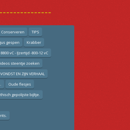
---------------
n Conserveren
TIPS
gus gespen
Krabber
 8800 vC - IJzertijd -800-12 vC
ideos steentje zoeken
VONDST EN ZIJN VERHAAL
.
Oude flesjes
isch gepolijste bijltje.
its.