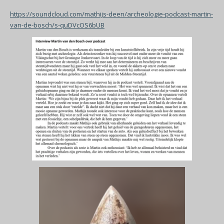
https://soundcloud.com/mathijs-deen/archeologie-podcast-martin-
van-de-bosch/s-quDVcOS6bUB