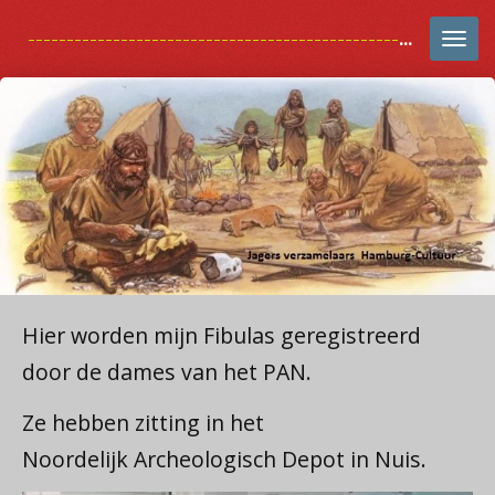
Ga
-------------------------------------------------------------------------
direct
naar
de
hoofdinhoud
Hier worden mijn Fibulas geregistreerd
door de dames van het PAN.
Ze hebben zitting in het
Noordelijk Archeologisch Depot in Nuis.